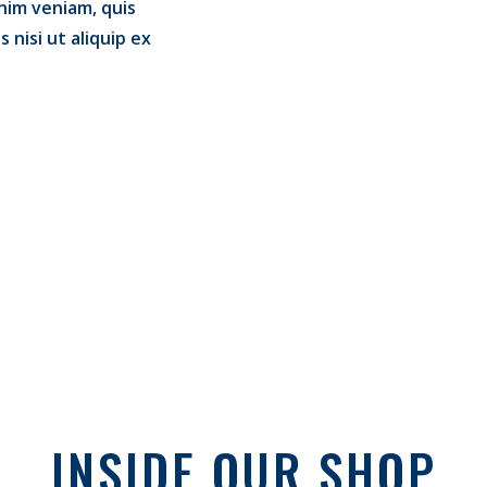
nim veniam, quis
 nisi ut aliquip ex
INSIDE OUR SHOP