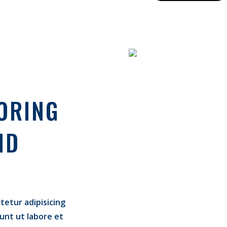
ORING
ND
tetur adipisicing
dunt ut labore et