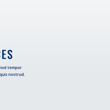
CES
usmod tempor
quis nostrud.